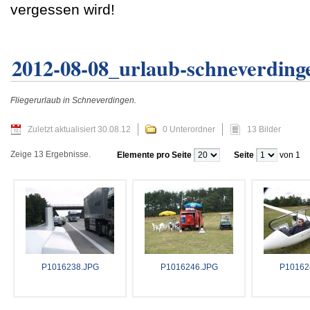
vergessen wird!
2012-08-08_urlaub-schneverding
Fliegerurlaub in Schneverdingen.
Zuletzt aktualisiert 30.08.12
0 Unterordner
13 Bilder
Zeige 13 Ergebnisse.
Elemente pro Seite
Seite
von 1
P1016238.JPG
P1016246.JPG
P10162